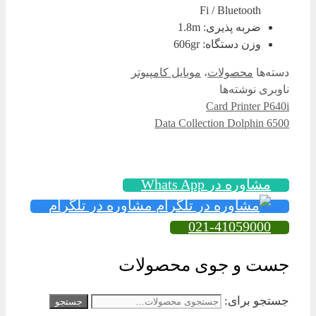
Fi / Bluetooth
ضربه پذیری: 1.8m
وزن دستگاه: 606gr
دسته‌ها
محصولات
،
موبایل کامپیوتر
ناوبری نوشته‌ها
Card Printer P640i
Data Collection Dolphin 6500
مشاوره در Whats App
مشاوره در تلگرام
021-41059000
جست و جوی محصولات
جستجو برای:
جستجو