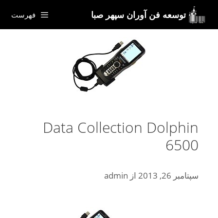
رش
توسعه فن آوران سپهر صبا
فهرست
ه
حتوا
Data Collection Dolphin
6500
سپتامبر 26, 2013
از
admin