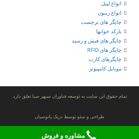
انواع لیبل
انواع ریبون
چاپگر های برچسب
بارکد خوانها
چاپگر های فیش و رسید
چاپگر های RFID
چاپگرهای کارت
موبایل کامپیوتر
تمام حقوق این سایت به توسعه فناوران سپهر صبا تعلق دارد.
طراحی و سئو توسط
دریک پانوسیان
مشاوره و فروش