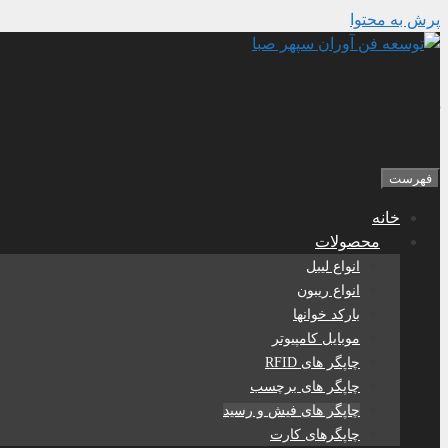
پرش به محتوا
توسعه فن آوران سپهر صبا
فهرست
خانه
محصولات
انواع لیبل
انواع ریبون
بارکد خوانها
موبایل کامپیوتر
چاپگر های RFID
چاپگر های برچسب
چاپگر های فیش و رسید
چاپگرهای کارت