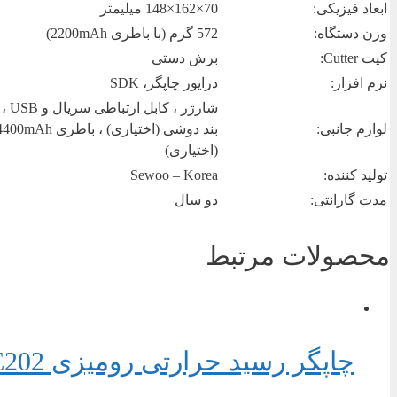
ابعاد فیزیکی:
70×162×148 میلیمتر
وزن دستگاه:
572 گرم (با باطری 2200mAh)
کیت Cutter:
برش دستی
نرم افزار:
درایور چاپگر، SDK
شارژر ، 
لوازم جانبی:
بند دوشی (اختیاری) ، باطری 00mAh
(اختیاری)
تولید کننده:
Sewoo – Korea
مدت گارانتی:
دو سال
محصولات مرتبط
چاپگر رسید حرارتی رومیزی Sewoo LK-TE202