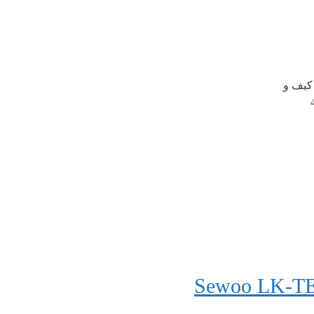
کابل ارتباطی سریال و USB ، کیف و
44