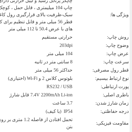
چاپگر پرتابل رسید و لیبل حرارتی دارای
چاپ 104 میلیمتری ، قابل حمل ، کوچ
ویژگی ها:
سبک-ظرفیت بالای قرارگیری رول کاغذ
قطر 56 میلی متر و قابل تنظیم برای ک
های با عرض 50.4 تا 112 میلی متر
روش چاپ:
حرارتی مستقیم
وضوح چاپ:
203dpi
عرض چاپ:
104 میلی متر
سرعت چاپ:
8 سانتی متر در ثانیه
قطر رول مصرفی:
حداکثر 56 میلی متر
نوع ارتباط بیسیم:
بلوتوس کلاس 2 و Wi-Fi (اختیاری)
پورت ارتباطی:
RS232 / USB
باطری اصلی:
7.4V 2200mAh Li-ion قابل شارژ
زمان شارژ شدن:
3.7 ساعت
درجه حفاظتی:
IP54 (با کیف)
تحمل افتادن از فاصله 1.2 
مقاومت فیزیکی:
بتن