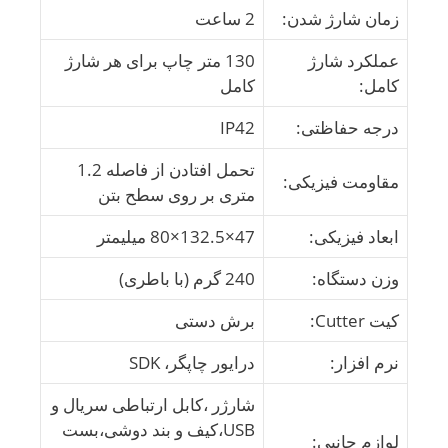
زمان شارژ شدن:
2 ساعت
عملکرد شارژ
130 متر چاپ برای هر شارژ
کامل:
کامل
درجه حفاظتی:
IP42
تحمل افتادن از فاصله 1.2
مقاومت فیزیکی:
متری بر روی سطح بتن
ابعاد فیزیکی:
47×132.5×80 میلیمتر
وزن دستگاه:
240 گرم (با باطری)
کیت Cutter:
برش دستی
نرم افزار:
درایور چاپگر، SDK
شارژر ،کابل ارتباطی سریال و
USB،کیف و بند دوشی،بست
لوازم جانبی: