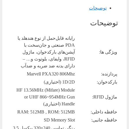
توضیحات
توضیحات
رایانه قابل‌حمل از نوع هندهلد یا
PDA صنعتی و جان‌سخت با
ویژگی ها:
آپشن‌های بارکدخوان، ماژول
RFID، وایفای، بلوتوث و… –
دارای بدنه ضد ضربه و ضدآب
پردازنده:
Marvell PXA320 806Mhz
بارکدخوان:
1D/2D (اختیاری)
HF 13.56MHz (Mifare) Module
ماژول RFID:
or UHF 866~954MHz Gun
Handle (اختیاری)
حافظه داخلی:
RAM: 512MB , ROM: 512MB
حافظه جانبی:
SD Memory Slot
رنگی تماسی 240×320 پیکسل 3.5