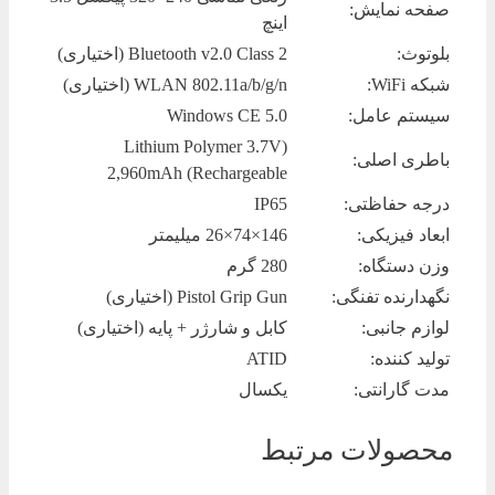
صفحه نمایش:
اینچ
بلوتوث:
Bluetooth v2.0 Class 2 (اختیاری)
شبکه WiFi:
WLAN 802.11a/b/g/n (اختیاری)
سیستم عامل:
Windows CE 5.0
(Lithium Polymer 3.7V
باطری اصلی:
2,960mAh (Rechargeable
درجه حفاظتی:
IP65
ابعاد فیزیکی:
146×74×26 میلیمتر
وزن دستگاه:
280 گرم
نگهدارنده تفنگی:
Pistol Grip Gun (اختیاری)
لوازم جانبی:
کابل و شارژر + پایه (اختیاری)
تولید کننده:
ATID
مدت گارانتی:
یکسال
محصولات مرتبط