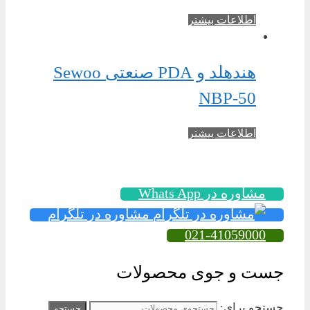
اطلاعات بیشتر
هندهلد و PDA صنعتی Sewoo
NBP-50
اطلاعات بیشتر
مشاوره در Whats App
مشاوره در تلگرام
021-41059000
جست و جوی محصولات
جستجو برای:
جستجو