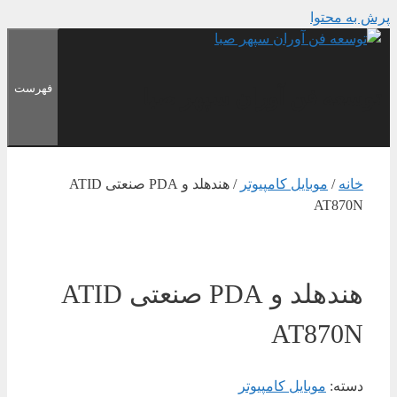
پرش به محتوا
فهرست
توسعه فن آوران سپهر صبا
خانه
/
موبایل کامپیوتر
/ هندهلد و PDA صنعتی ATID
AT870N
هندهلد و PDA صنعتی ATID
AT870N
دسته:
موبایل کامپیوتر