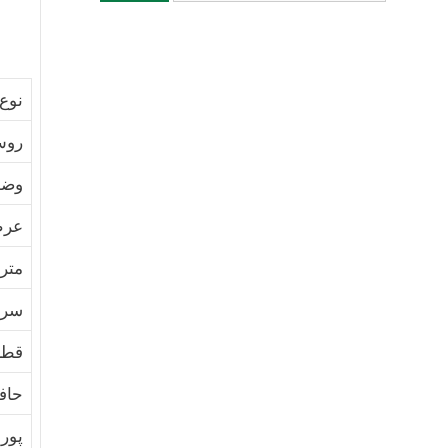
نوع 
روش
وضو
عرض
مترا
سرع
قطر
حاف
پور