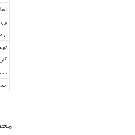
ابعا
وزن
نرم 
تولی
گارا
مدت
خدم
محص