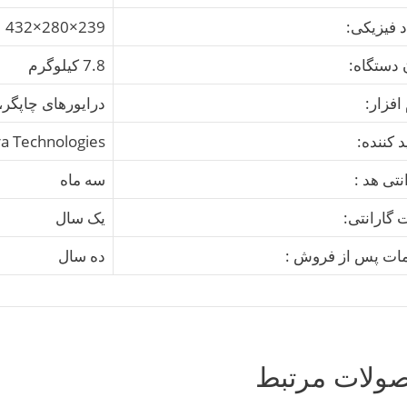
د فیزیکی:
239×280×432 میلیمتر
 دستگاه:
7.8 کیلوگرم
افزار:
درایورهای چاپگر،
د کننده:
a Technologies
نتی هد :
سه ماه
 گارانتی:
یک سال
ات پس از فروش :
ده سال
ولات مرتبط