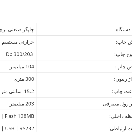
دستگاه:
چاپگر صنعتی برچ
 چاپ:
حرارتی مستقیم و
ح چاپ:
Dpi300/203
 چاپ:
104 میلیمتر
ژ ریبون:
300 متری
ت چاپ:
15.2 سانتی متر بر ثانیه
 رول مصرفی:
203 میلیمتر
ظه داخلی:
| Flash 128MB
ت ارتباطی:
 | USB | RS232