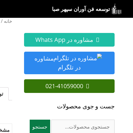
رش
توسعه فن آوران سپهر صبا
ه
حتوا
خانه
/
مشاوره در Whats App
مشاوره
در تلگرام
021-41059000
تو
جست و جوی محصولات
جستجو
جستجو
مشخصا
برای: