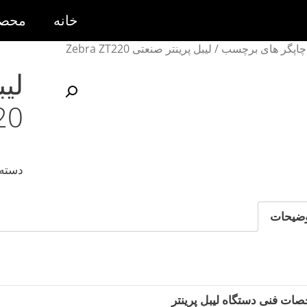
خانه
محصو
چاپگر های برچسب
/ لیبل پرینتر صنعتی Zebra ZT220
20
دسته
ضیحات
ت فنی دستگاه لیبل پرینتر