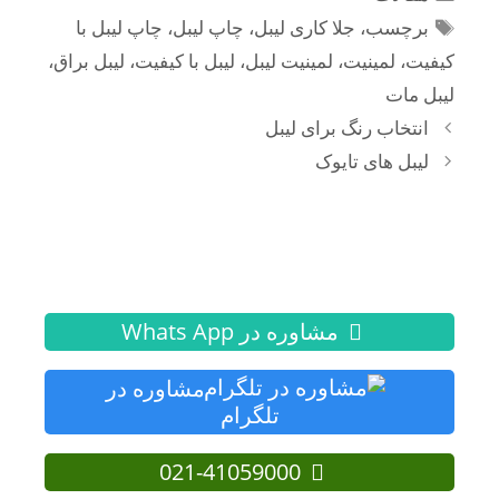
برچسب‌ها
برچسب
،
جلا کاری لیبل
،
چاپ لیبل
،
چاپ لیبل با
کیفیت
،
لمینیت
،
لمینیت لیبل
،
لیبل با کیفیت
،
لیبل براق
،
لیبل مات
ناوبری
انتخاب رنگ برای لیبل
نوشته‌ها
لیبل های تایوک
مشاوره در Whats App
مشاوره در
تلگرام
021-41059000