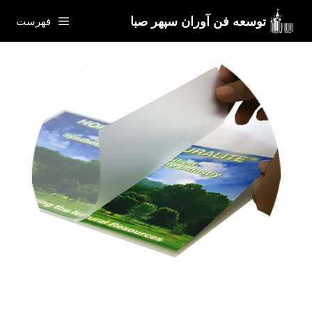
رش
توسعه فن آوران سپهر صبا
فهرست
ه
حتوا