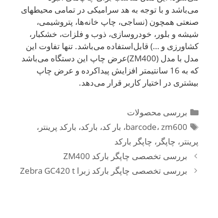
می‌باشد و با توجه به هد سرامیکی در تمامی محیط­های
صنعتی همچون (نساجی، چاپ خانه‌ها، پتروشیمی،
شیشه و بلور، خودروسازی، ذوب و فلزات، خشکبار،
کشاورزی و …) قابل‌استفاده می‌باشد. تنها تفاوت این
مدل با مدل (ZM400)عرض چاپ این دستگاه می‌باشد
که به 16 سانتیمتر افزایش پیداکرده و عرض چاپ
بیشتری در اختیار کاربر قرار می‌دهد.
دسته‌ها
بررسی محصولات
برچسب‌ها
zm600
،
barcode
،
بار کد
،
بارکد
،
بارکد پرینتر
،
پرینتر
،
چاپگر
،
چاپگر بارکد
ناوبری
بررسی تخصصی چاپگر بارکد ZM400
نوشته‌ها
بررسی تخصصی چاپگر بارکد زبرا Zebra GC420 t