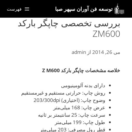
رش
توسعه فن آوران سپهر صبا
فهرست
ه
حتوا
بررسی تخصصی چاپگر بارکد
ZM600
می 26, 2014
از
admin
خلاصه مشخصات چاپگر بارکد
Z M600
دارای بدنه آلومینیومی
روش چاپ: حرارتی مستقیم و غیرمستقیم
وضوح چاپ: (اختیاری) 203/300dpi
عرض چاپ: 168 میلی‌متر
سرعت چاپ: 25 سانتیمتر بر ثانیه
طول چاپ: 199 میلی‌متر
قطر رول مصرفی: 203 میلی‌متر